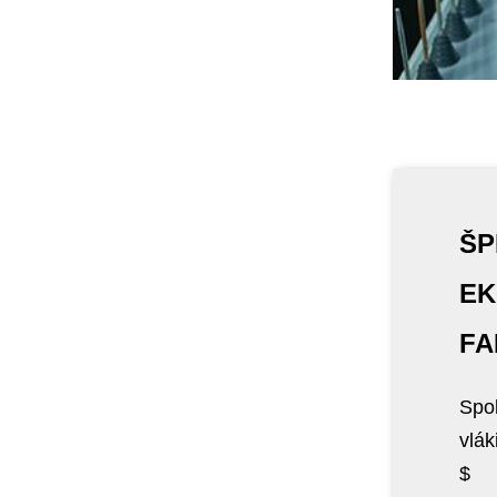
ŠP
EK
FA
Spol
vlák
$