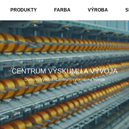
PRODUKTY
FARBA
VÝROBA
S
CENTRUM VÝSKUMU A VÝVOJA
Domov
Výroba
Centrum výskumu a vývoja
/
/