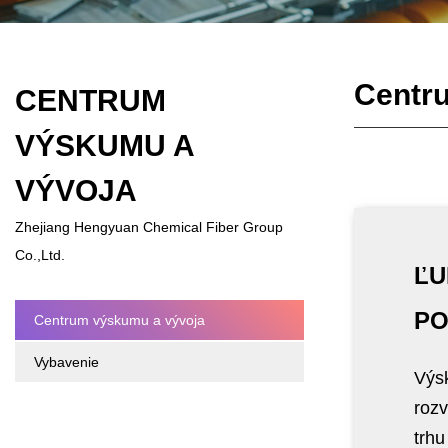
Centr
CENTRUM
VÝSKUMU A
VÝVOJA
Zhejiang Hengyuan Chemical Fiber Group
Co.,Ltd.
ĽU
PO
Centrum výskumu a vývoja
Vybavenie
Výs
rozv
trhu