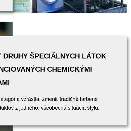
 DRUHY ŠPECIÁLNYCH LÁTOK
NCIOVANÝCH CHEMICKÝMI
AMI
tegória vzrástla, zmeniť tradičné farbené
uktov z jedného, ​​všeobecná situácia štýlu.