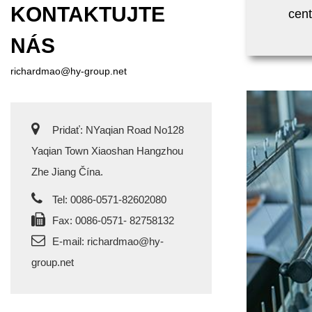
KONTAKTUJTE
cent
NÁS
richardmao@hy-group.net
Pridať: NYaqian Road No128
Yaqian Town Xiaoshan Hangzhou
Zhe Jiang Čína.
Tel: 0086-0571-82602080
Fax: 0086-0571- 82758132
E-mail:
richardmao@hy-
group.net