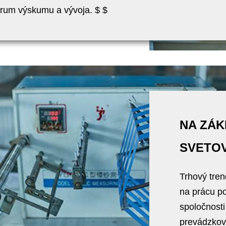
rum výskumu a vývoja. $ $
NA ZÁK
SVETO
Trhový tre
na prácu po
spoločnosti
prevádzkov