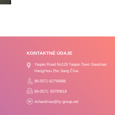
KONTAKTNÉ ÚDAJE
Yaqian Road No128 Yaqian Town Xiaoshan
Hangzhou Zhe Jiang Čína.
86-0571-82794888
86-0571- 83789818
richardmao@hy-group.net